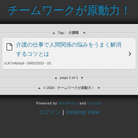
チームワークが原動力！
Tag :
介護職
介護の仕事で人間関係の悩みをうまく解消
するコツとは
zLK7zWykpd - 09/02/2023 - (0)
page 1 of 1
© 2026 - チームワークが原動力！
Powered by
WordPress
and
boozurk
ログイン
|
Desktop View